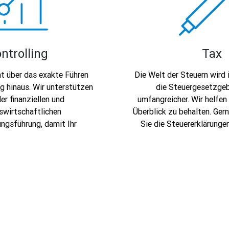
ntrolling
Tax
ht über das exakte Führen
Die Welt der Steuern wird
g hinaus. Wir unterstützen
die Steuergesetzge
der finanziellen und
umfangreicher. Wir helfen
swirtschaftlichen
Überblick zu behalten. Gerne
ngsführung, damit Ihr
Sie die Steuererklärunge
fitabel, zahlungsfähig und
Unternehmenssteuern un
 ist – und bleibt.
Steuer.