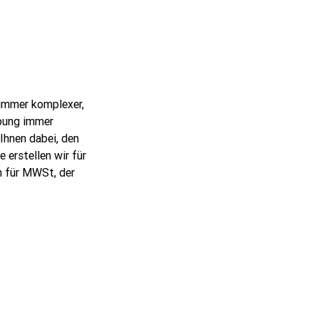
 immer komplexer,
bung immer
 Ihnen dabei, den
 erstellen wir für
n für MWSt, der
d der privaten